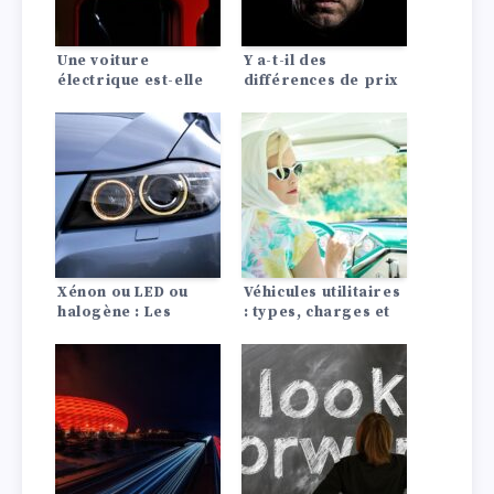
Une voiture
Y a-t-il des
électrique est-elle
différences de prix
rentable ? La
d’assurance auto
comparaison avec
entre les Lada?
les moteurs à
combustion
Xénon ou LED ou
Véhicules utilitaires
halogène : Les
: types, charges et
différences en un
modèles phares
coup d’œil !