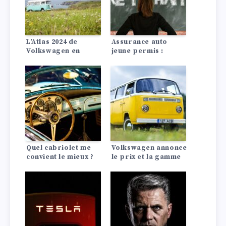
L’Atlas 2024 de
Assurance auto
Volkswagen en
jeune permis :
détail :
conseils pour payer
Performances,
moins cher
spécifications,
intérieur et
technologie
Quel cabriolet me
Volkswagen annonce
convient le mieux ?
le prix et la gamme
de la 2025 ID. Buzz
2025 et nous donne
un premier aperçu
des nouveaux
intérieurs.