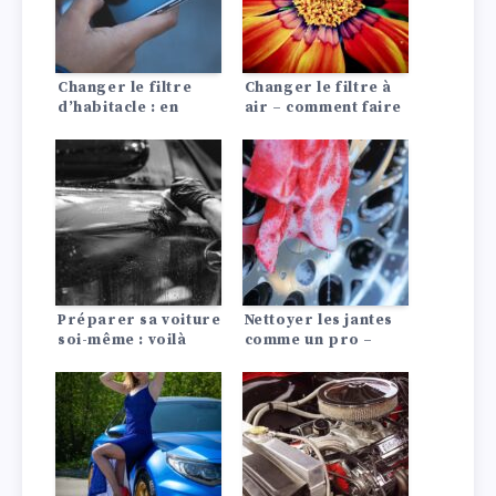
Changer le filtre
Changer le filtre à
d’habitacle : en
air – comment faire
moins de 5 minutes,
!
un nouveau filtre à
pollen !
Préparer sa voiture
Nettoyer les jantes
soi-même : voilà
comme un pro –
comment faire !
avec le bon
nettoyage des jantes