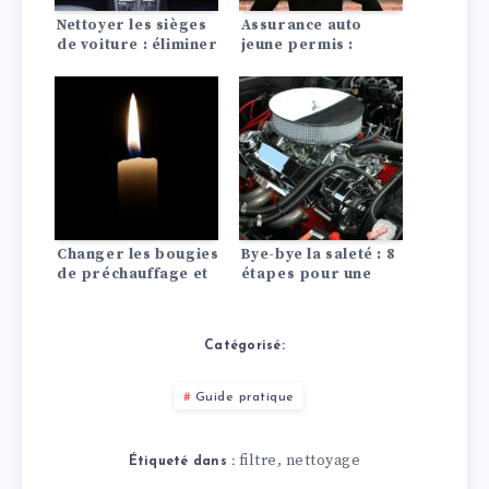
Nettoyer les sièges
Assurance auto
de voiture : éliminer
jeune permis :
les taches avec des
conseils pour payer
remèdes maison
moins cher
Changer les bougies
Bye-bye la saleté : 8
de préchauffage et
étapes pour une
d’allumage :
voiture propre
comment ça marche
!
Catégorisé:
Guide pratique
filtre
nettoyage
,
Étiqueté dans :