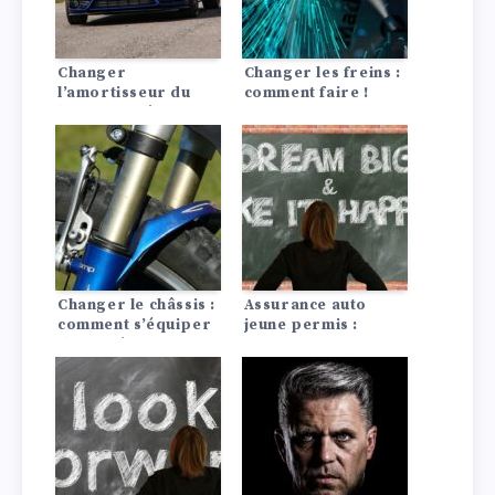
Changer
Changer les freins :
l’amortisseur du
comment faire !
hayon : voilà
comment faire !
Changer le châssis :
Assurance auto
comment s’équiper
jeune permis :
de manière sportive
conseils pour payer
!
moins cher