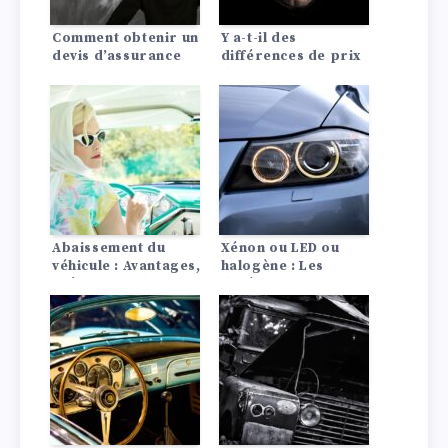
Comment obtenir un
Y a-t-il des
devis d’assurance
différences de prix
auto pagani?
d’assurance auto
entre les Lada?
Abaissement du
Xénon ou LED ou
véhicule : Avantages,
halogène : Les
coûts ce qu’il faut
différences en un
savoir
coup d’œil !