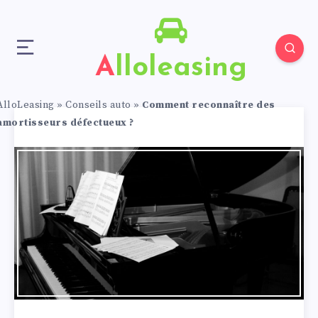
Alloleasing
AlloLeasing
»
Conseils auto
»
Comment reconnaître des
amortisseurs défectueux ?