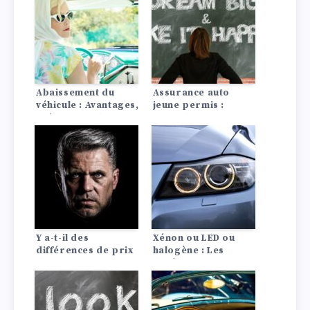
Abaissement du
Assurance auto
véhicule : Avantages,
jeune permis :
coûts ce qu’il faut
conseils pour payer
savoir
moins cher
Y a-t-il des
Xénon ou LED ou
différences de prix
halogène : Les
d’assurance auto
différences en un
entre les Lada?
coup d’œil !