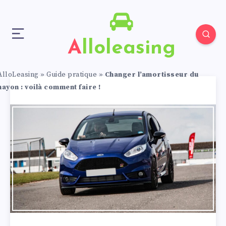
Alloleasing
AlloLeasing
»
Guide pratique
»
Changer l’amortisseur du
hayon : voilà comment faire !