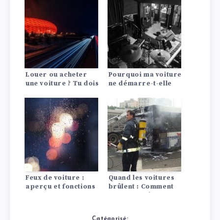
les moteurs à
combustion
Louer ou acheter
Pourquoi ma voiture
une voiture ? Tu dois
ne démarre-t-elle
le savoir !
pas ?
Feux de voiture :
Quand les voitures
aperçu et fonctions
brûlent : Comment
garder la tête
froide !
Catégorisé: