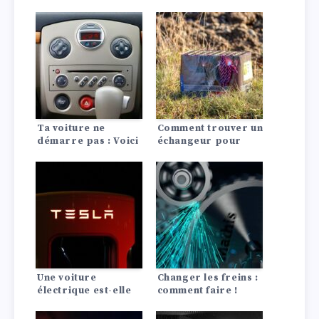
voiture : Voici
comment tester la
comment faire !
batterie soi-même !
Ta voiture ne
Comment trouver un
démarre pas : Voici
échangeur pour
les 10 causes les
votre ancienne
plus fréquentes !
batterie de voiture
et l’installer ?
Une voiture
Changer les freins :
électrique est-elle
comment faire !
rentable ? La
comparaison avec