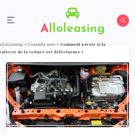
Alloleasing
AlloLeasing
»
Conseils auto
»
Comment savoir si la
batterie de la voiture est défectueuse ?