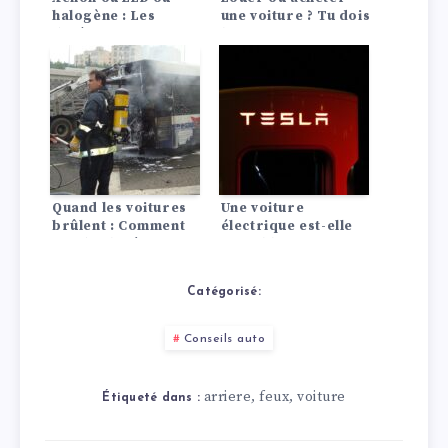
halogène : Les
une voiture ? Tu dois
différences en un
le savoir !
coup d’œil !
Quand les voitures
Une voiture
brûlent : Comment
électrique est-elle
garder la tête
rentable ? La
froide !
comparaison avec
les moteurs à
Catégorisé:
combustion
Conseils auto
arriere
feux
voiture
,
,
Étiqueté dans :