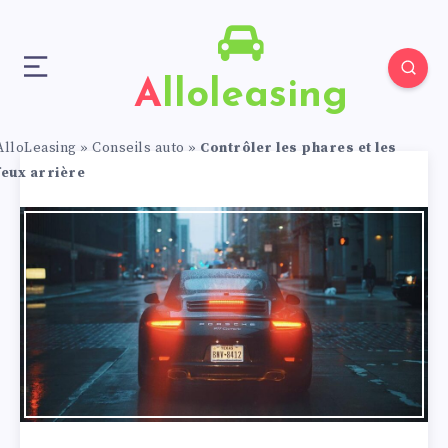
Alloleasing
AlloLeasing
»
Conseils auto
»
Contrôler les phares et les
feux arrière