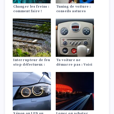
Changer les freins :
Tuning de voiture :
comment faire !
conseils astuces
Interrupteur de feu
Ta voiture ne
stop défectueux :
démarre pas : Voici
symptômes,
les 10 causes les
conséquences
plus fréquentes !
Xénon ou LED ou
Louer ou acheter