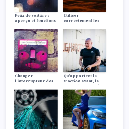
Feux de voiture :
Utiliser
aperçu et fonctions
correctement les
feux antibrouillard
arrière et les feux
antibrouillard avant
Changer
Qu’apportent la
l’interrupteur des
traction avant, la
feux stop :
propulsion arrière
Instructions, coûts
ou les quatre roues
motrices à la
voiture ?