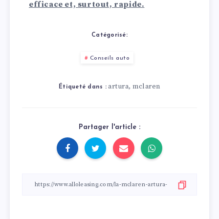
légendes du sport
efficace et, surtout, rapide.
automobile en
action.
Catégorisé:
Conseils auto
artura
mclaren
,
Étiqueté dans :
Partager l'article :