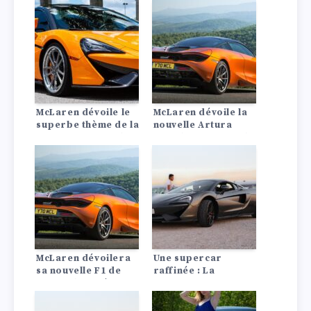
voici le programme
complet
McLaren dévoile le
McLaren dévoile la
superbe thème de la
nouvelle Artura
750S 3-7-59 avec des
Trophy EVO pour le
œuvres d’art
McLaren Trophy
personnalisées
2025
McLaren dévoilera
Une supercar
sa nouvelle F1 de
raffinée : La
course le 13 février
McLaren 570S
Spider