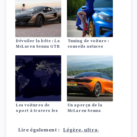
Dévoiler la bête : La
Tuning de voiture :
McLaren Senna GTR
conseils astuces
Les voitures de
Un aperçu de la
sport à travers les
McLaren Senna
âges : Le Velocity
Invitational de cette
année a mis en
Lire également :
Légère, ultra-
lumière des