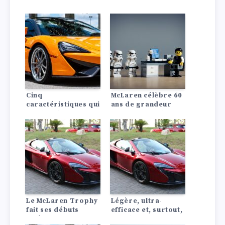
Cinq
McLaren célèbre 60
caractéristiques qui
ans de grandeur
rendent la McLaren
avec un nouvel
Artura
ensemble LEGO
exceptionnelle
Speed comprenant
deux de ses Hyper
Cars.
Le McLaren Trophy
Légère, ultra-
fait ses débuts
efficace et, surtout,
américains en 2025,
rapide.