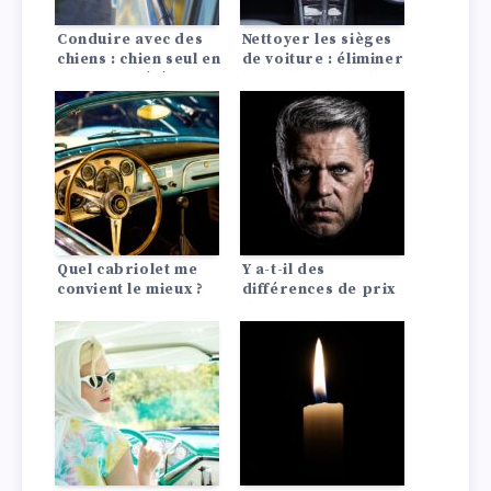
Conduire avec des
Nettoyer les sièges
chiens : chien seul en
de voiture : éliminer
voiture en été
les taches avec des
remèdes maison
Quel cabriolet me
Y a-t-il des
convient le mieux ?
différences de prix
d’assurance auto
entre les Lada?