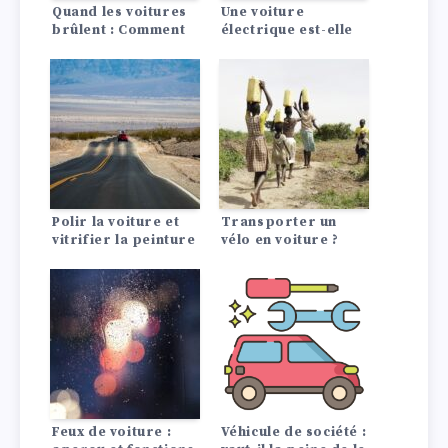
Quand les voitures
Une voiture
brûlent : Comment
électrique est-elle
garder la tête
rentable ? La
froide !
comparaison avec
les moteurs à
combustion
Polir la voiture et
Transporter un
vitrifier la peinture
vélo en voiture ?
: Conseils astuces
C’est possible !
Feux de voiture :
Véhicule de société :