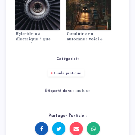
Hybride ou
Conduire en
électrique ? Que
automne : voici 5
nous réserve
choses auxquelles
l’avenir ?
vous devez faire
attention
Catégorisé:
Guide pratique
moteur
Étiqueté dans :
Partager l'article :