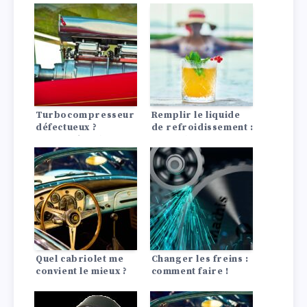
de vie de l’huile
moteur !
Turbocompresseur
Remplir le liquide
défectueux ?
de refroidissement :
Reconnaître les
Conseils astuces
symptômes et agir !
Quel cabriolet me
Changer les freins :
convient le mieux ?
comment faire !