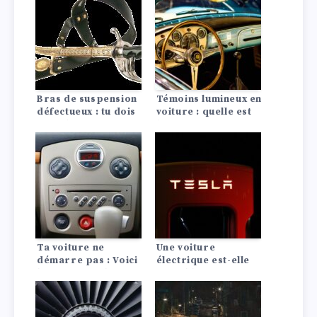
Bras de suspension
Témoins lumineux en
défectueux : tu dois
voiture : quelle est
prendre ces
leur signification ?
symptômes au
sérieux
Ta voiture ne
Une voiture
démarre pas : Voici
électrique est-elle
les 10 causes les
rentable ? La
plus fréquentes !
comparaison avec
les moteurs à
combustion