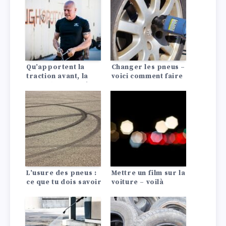
Qu’apportent la
Changer les pneus –
traction avant, la
voici comment faire
propulsion arrière
!
ou les quatre roues
motrices à la
voiture ?
L’usure des pneus :
Mettre un film sur la
ce que tu dois savoir
voiture – voilà
comment faire !