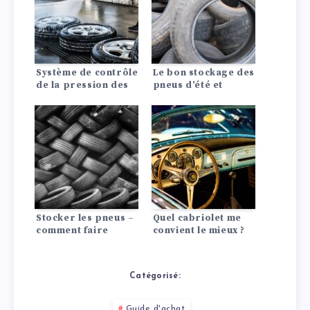
Système de contrôle
Le bon stockage des
de la pression des
pneus d’été et
pneus : ce que tu
d’hiver
dois savoir !
Stocker les pneus –
Quel cabriolet me
comment faire
convient le mieux ?
correctement
Catégorisé:
Guide d'achat