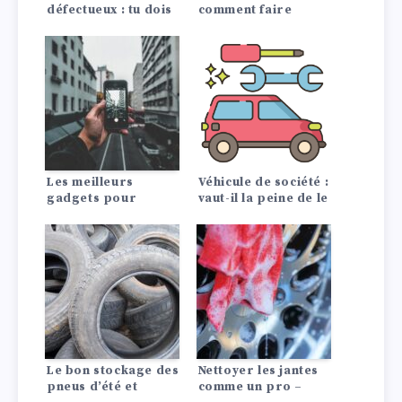
défectueux : tu dois
comment faire
prendre ces
correctement
symptômes au
sérieux
Les meilleurs
Véhicule de société :
gadgets pour
vaut-il la peine de le
rendre votre
louer ou de
voiture intelligente
l’acheter ?
Le bon stockage des
Nettoyer les jantes
pneus d’été et
comme un pro –