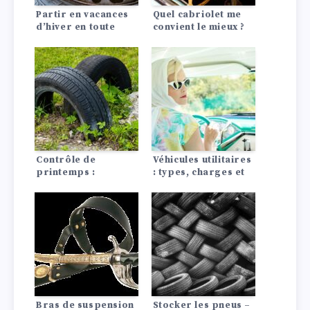
Partir en vacances
Quel cabriolet me
d’hiver en toute
convient le mieux ?
sécurité ? Tout ce
qu’il faut savoir
Contrôle de
Véhicules utilitaires
printemps :
: types, charges et
préparer la voiture
modèles phares
pour le printemps !
Bras de suspension
Stocker les pneus –