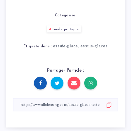
une bonne station de
préparer la voiture
lavage.
pour le printemps !
Catégorisé:
Guide pratique
essuie-glace
essuie-glaces
,
Étiqueté dans :
Partager l'article :