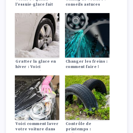
l’essuie-glace fait
conseils astuces
des traînées
Gratter la glace en
Changer les freins :
hiver : Voici
comment faire !
comment dégivrer
ta voiture !
Voici comment laver
Contrôle de
votre voiture dans
printemps :