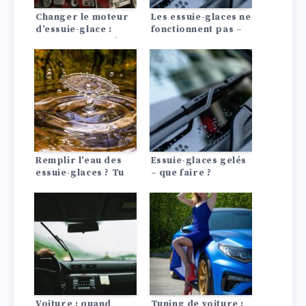
Changer le moteur
Les essuie-glaces ne
d’essuie-glace :
fonctionnent pas –
Instructions, coûts
les raisons de ce
dysfonctionnement
Remplir l’eau des
Essuie-glaces gelés
essuie-glaces ? Tu
– que faire ?
peux le faire sans
problème !
Voiture : quand
Tuning de voiture :