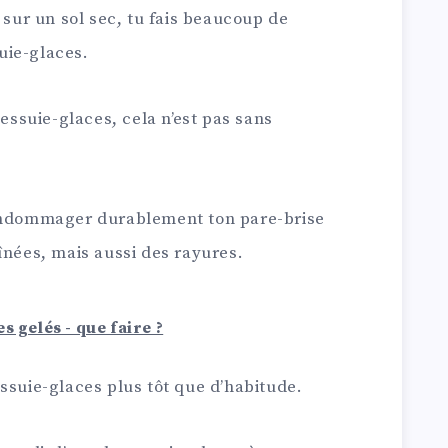
 sur un sol sec, tu fais beaucoup de
uie-glaces.
 essuie-glaces, cela n’est pas sans
 endommager durablement ton pare-brise
înées, mais aussi des rayures.
s gelés - que faire ?
ssuie-glaces plus tôt que d’habitude.