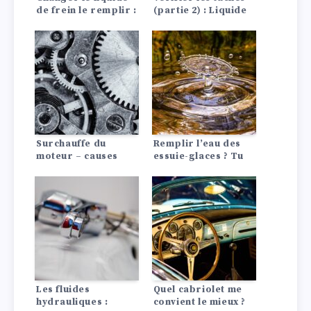
de frein le remplir :
(partie 2) : Liquide
Uniquement pour
de refroidissement,
les professionnels
lave-glace et eau de
condensation
Surchauffe du
Remplir l’eau des
moteur – causes
essuie-glaces ? Tu
possibles et
peux le faire sans
comportement
problème !
adéquat
Les fluides
Quel cabriolet me
hydrauliques :
convient le mieux ?