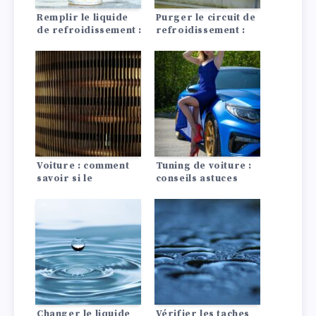
Remplir le liquide
Purger le circuit de
de refroidissement :
refroidissement :
Conseils astuces
Instructions pour
bien purger le
circuit de
refroidissement !
Voiture : comment
Tuning de voiture :
savoir si le
conseils astuces
radiateur est cassé
?
Changer le liquide
Vérifier les taches