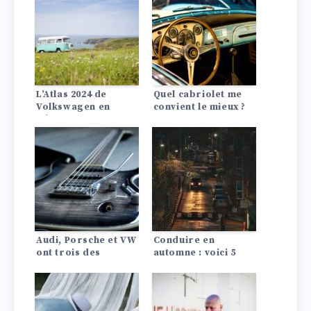
L’Atlas 2024 de
Quel cabriolet me
Volkswagen en
convient le mieux ?
détail :
Performances,
spécifications,
intérieur et
technologie
Audi, Porsche et VW
Conduire en
ont trois des
automne : voici 5
meilleurs VE du
choses auxquelles
marché
vous devez faire
attention