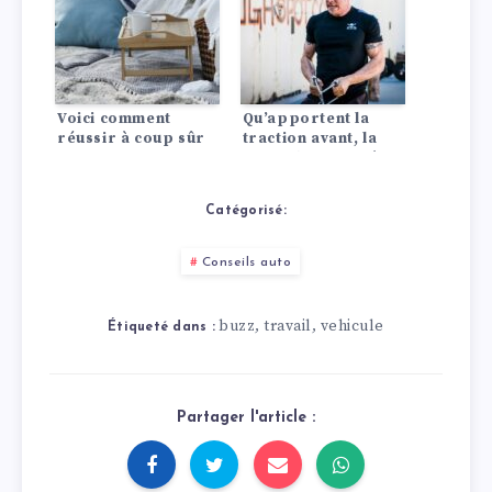
Voici comment
Qu’apportent la
réussir à coup sûr
traction avant, la
ton pique-nique en
propulsion arrière
voiture !
ou les quatre roues
motrices à la
Catégorisé:
voiture ?
Conseils auto
buzz
travail
vehicule
,
,
Étiqueté dans :
Partager l'article :