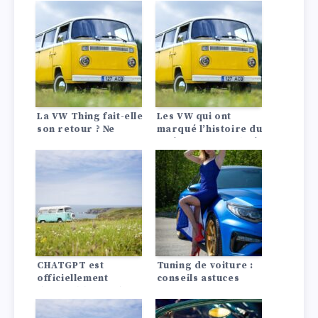
peine d’être
2025 et nous donne
attendue. Et nous
un premier aperçu
attendrons….
des nouveaux
intérieurs.
La VW Thing fait-elle
Les VW qui ont
son retour ? Ne
marqué l’histoire du
soyez pas surpris si
cinéma et contribué
les rumeurs sont
à créer une icône
vraies !
CHATGPT est
Tuning de voiture :
officiellement
conseils astuces
disponible sur de
nombreux modèles
Volkswagen