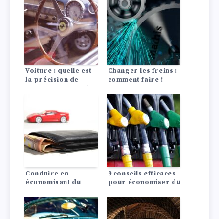
différences ?
Voiture : quelle est
Changer les freins :
la précision de
comment faire !
votre compteur de
vitesse ?
Conduire en
9 conseils efficaces
économisant du
pour économiser du
carburant : 10
carburant :
astuces pour
Comment
économiser du
économiser du
carburant !
carburant ?