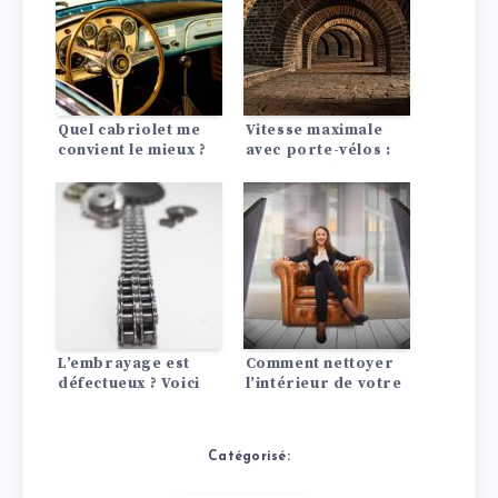
Quel cabriolet me
Vitesse maximale
convient le mieux ?
avec porte-vélos :
ce que tu dois savoir
!
L’embrayage est
Comment nettoyer
défectueux ? Voici
l’intérieur de votre
comment tester
voiture en
l’embrayage !
profondeur et
efficacement ?
Catégorisé: