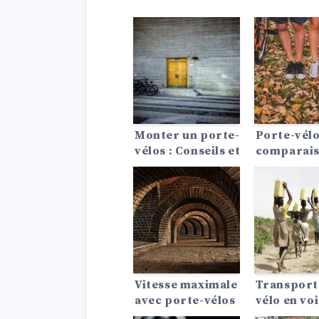
Monter un porte-
Porte-vélo
vélos : Conseils et
comparais
astuces !
différents
systèmes
Vitesse maximale
Transport
avec porte-vélos
vélo en voi
: ce que tu dois
C’est possi