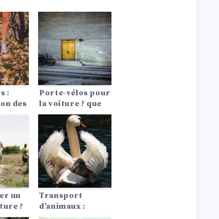
s :
Porte-vélos pour
on des
la voiture ? que
faut-il prendre
en compte ?
er un
Transport
ture ?
d’animaux :
ble !
conduire avec