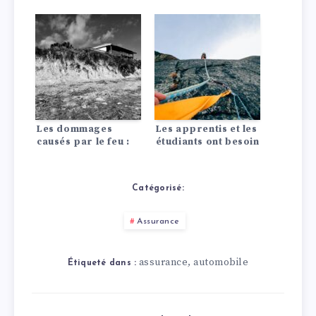
Les dommages
Les apprentis et les
causés par le feu :
étudiants ont besoin
Quelles assurances
de ces assurances
paient et à quoi il
faut faire attention !
Catégorisé:
Assurance
assurance
automobile
,
Étiqueté dans :