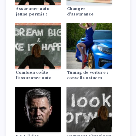
Assurance auto
Changer
jeune permis :
d’assurance
conseils pour payer
automobile : Ça vaut
moins cher
le coup !
Combien coûte
Tuning de voiture :
l’assurance auto
conseils astuces
pour une Dodge?