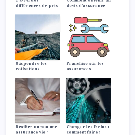
Y a-t-il des
Comment obtenir un
différences de prix
devis d’assurance
d’assurance auto
auto pagani?
entre les Lada?
Suspendre les
Franchise sur les
cotisations
assurances
d’assurance
Résilier ou non une
Changer les freins :
assurance vie ?
comment faire !