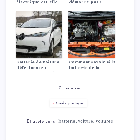
électrique est-elle
démarre pas :
rentable ? La
Placer une
comparaison avec
bouillotte sur la
les moteurs à
batterie faible de la
combustion
voiture
Batterie de voiture
Comment savoir si la
défectueuse :
batterie de la
comment tester la
voiture est
batterie soi-même !
défectueuse ?
Catégorisé:
Guide pratique
batterie
voiture
voitures
,
,
Étiqueté dans :