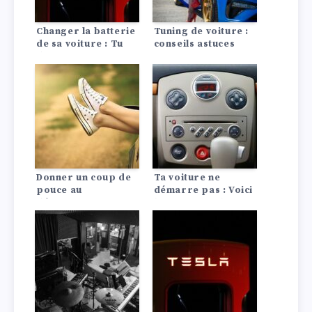
Changer la batterie
Tuning de voiture :
de sa voiture : Tu
conseils astuces
dois en tenir compte
!
Donner un coup de
Ta voiture ne
pouce au
démarre pas : Voici
démarrage – voici
les 10 causes les
comment faire le
plus fréquentes !
pont !