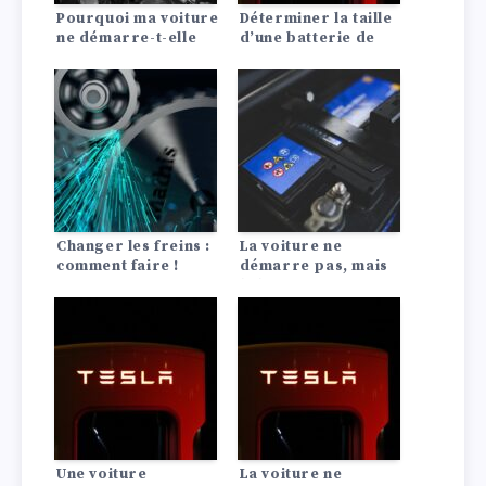
Pourquoi ma voiture
Déterminer la taille
ne démarre-t-elle
d’une batterie de
pas ?
voiture : Voici
comment faire !
Changer les freins :
La voiture ne
comment faire !
démarre pas, mais
la batterie est
encore bonne
Une voiture
La voiture ne